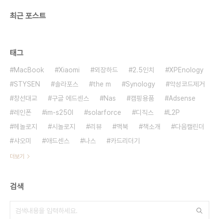
최근 포스트
태그
MacBook
Xiaomi
외장하드
2.5인치
XPEnology
STYSEN
솔라포스
the m
Synology
악성코드제거
창선대교
구글 에드센스
Nas
캠핑용품
Adsense
레인폰
im-s250l
solarforce
디직스
L2P
헤놀로지
시놀로지
리뷰
맥북
책소개
다음캘린더
샤오미
애드센스
나스
카드리더기
더보기
검색