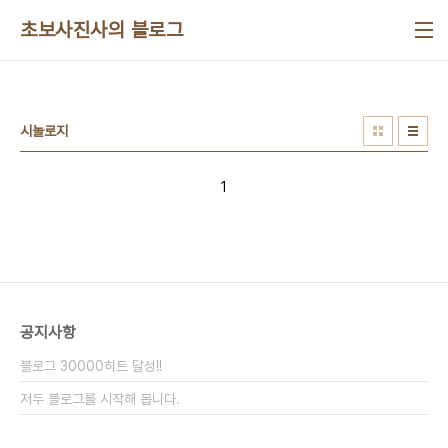
본문 바로가기
초보사진사의 블로그
시놀로지
1
공지사항
블로그 30000히트 달성!!
저두 블로그를 시작해 봅니다.