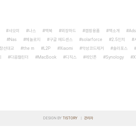
샤오미
나스
맥북
외장하드
캠핑용품
책소개
Ads
Nas
헤놀로지
구글 에드센스
solarforce
2.5인치
창선대교
the m
L2P
Xiaomi
악성코드제거
솔라포스
기
다음캘린더
MacBook
디직스
레인폰
Synology
X
DESIGN BY
TISTORY
관리자