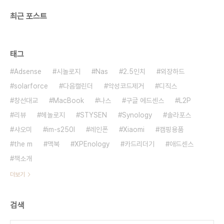
최근 포스트
태그
Adsense
시놀로지
Nas
2.5인치
외장하드
solarforce
다음캘린더
악성코드제거
디직스
창선대교
MacBook
나스
구글 에드센스
L2P
리뷰
헤놀로지
STYSEN
Synology
솔라포스
샤오미
im-s250l
레인폰
Xiaomi
캠핑용품
the m
맥북
XPEnology
카드리더기
애드센스
책소개
더보기
검색