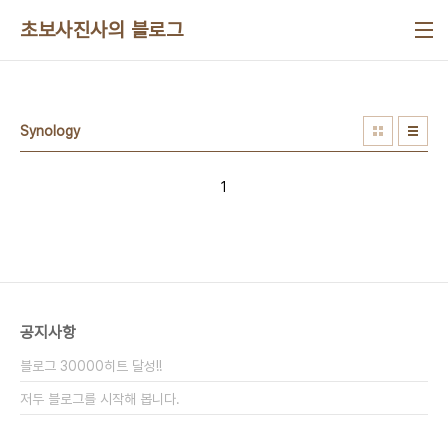
본문 바로가기
초보사진사의 블로그
Synology
1
공지사항
블로그 30000히트 달성!!
저두 블로그를 시작해 봅니다.