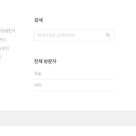
검색
다음캘린더
센스
놀로지
기
전체 방문자
오늘
어제