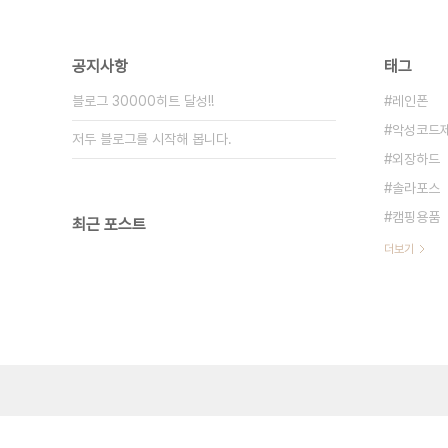
공지사항
태그
블로그 30000히트 달성!!
레인폰
악성코드
저두 블로그를 시작해 봅니다.
외장하드
솔라포스
캠핑용품
최근 포스트
더보기