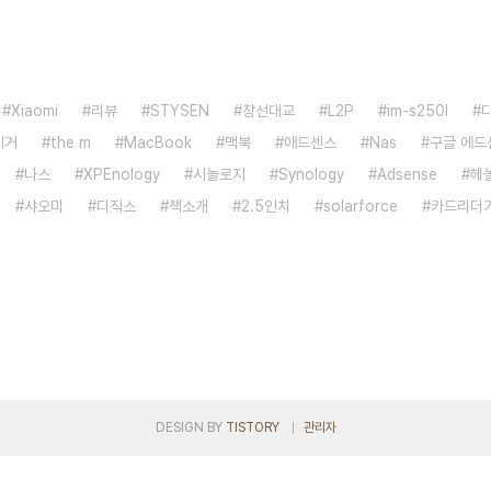
Xiaomi
리뷰
STYSEN
창선대교
L2P
im-s250l
제거
the m
MacBook
맥북
애드센스
Nas
구글 에드
나스
XPEnology
시놀로지
Synology
Adsense
헤
샤오미
디직스
책소개
2.5인치
solarforce
카드리더
DESIGN BY
TISTORY
관리자